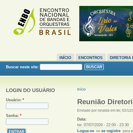
INÍCIO
ENCONTROS
DIRETORIA
Buscar neste site:
LOGIN DO USUÁRIO
Início
Usuário:
*
Reunião Direto
Enviado por isnalda em ter, 02/12/
Senha:
*
Data:
ter, 07/07/2026 -
22:00
-
23:30
Logue-se
ou
se registre
para p