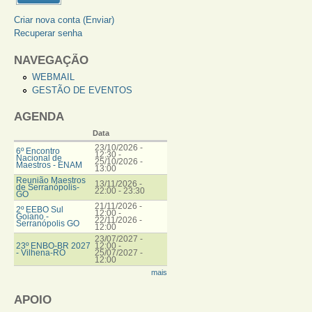
Criar nova conta (Enviar)
Recuperar senha
NAVEGAÇÃO
WEBMAIL
GESTÃO DE EVENTOS
AGENDA
Data
23/10/2026 -
6º Encontro
12:30
-
Nacional de
25/10/2026 -
Maestros - ENAM
13:00
Reunião Maestros
13/11/2026 -
de Serranópolis-
22:00
-
23:30
GO
21/11/2026 -
2º EEBO Sul
12:00
-
Goiano -
22/11/2026 -
Serranópolis GO
12:00
23/07/2027 -
23º ENBO-BR 2027
12:00
-
- Vilhena-RO
25/07/2027 -
12:00
mais
APOIO