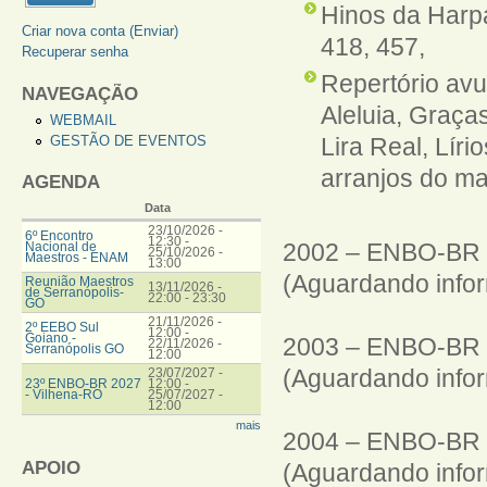
Hinos da Harpa
Criar nova conta (Enviar)
418, 457,
Recuperar senha
Repertório avu
NAVEGAÇÃO
Aleluia, Graça
WEBMAIL
GESTÃO DE EVENTOS
Lira Real, Líri
arranjos do m
AGENDA
Data
23/10/2026 -
6º Encontro
12:30
-
2002 –
ENBO-BR
Nacional de
25/10/2026 -
Maestros - ENAM
13:00
(Aguardando info
Reunião Maestros
13/11/2026 -
de Serranópolis-
22:00
-
23:30
GO
21/11/2026 -
2º EEBO Sul
12:00
-
Goiano -
2003 –
ENBO-BR
22/11/2026 -
Serranópolis GO
12:00
(Aguardando info
23/07/2027 -
23º ENBO-BR 2027
12:00
-
- Vilhena-RO
25/07/2027 -
12:00
mais
2004 –
ENBO-BR
APOIO
(Aguardando info