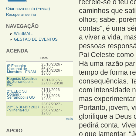
recreie-se o teu 
Criar nova conta (Enviar)
caminhos que sat
Recuperar senha
olhos; sabe, poré
NAVEGAÇÃO
contas”, é uma sé
WEBMAIL
a viver a vida, m
GESTÃO DE EVENTOS
pessoas responsá
AGENDA
Pai Celeste como 
Data
Há uma razão par
23/10/2026 -
6º Encontro
12:30
-
Nacional de
25/10/2026 -
tempo de forma r
Maestros - ENAM
13:00
Reunião Maestros
consequências. Ta
13/11/2026 -
de Serranópolis-
22:00
-
23:30
GO
com intensidade n
21/11/2026 -
2º EEBO Sul
12:00
-
Goiano -
22/11/2026 -
mas experimentar o
Serranópolis GO
12:00
23/07/2027 -
Portanto, jovem, 
23º ENBO-BR 2027
12:00
-
- Vilhena-RO
25/07/2027 -
12:00
glorifique a Deus
mais
pedirá conta. Viv
APOIO
o que lamentar. “