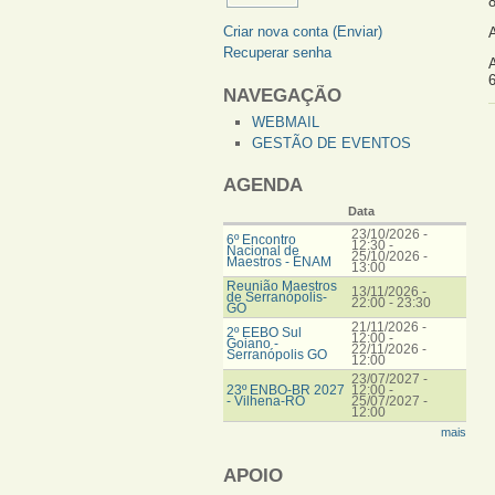
Criar nova conta (Enviar)
A
Recuperar senha
A
NAVEGAÇÃO
WEBMAIL
GESTÃO DE EVENTOS
AGENDA
Data
23/10/2026 -
6º Encontro
12:30
-
Nacional de
25/10/2026 -
Maestros - ENAM
13:00
Reunião Maestros
13/11/2026 -
de Serranópolis-
22:00
-
23:30
GO
21/11/2026 -
2º EEBO Sul
12:00
-
Goiano -
22/11/2026 -
Serranópolis GO
12:00
23/07/2027 -
23º ENBO-BR 2027
12:00
-
- Vilhena-RO
25/07/2027 -
12:00
mais
APOIO