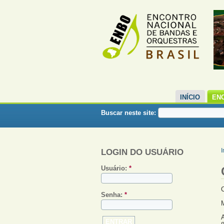
INÍCIO
EN
Buscar neste site:
LOGIN DO USUÁRIO
I
Usuário:
*
Senha:
*
M
A