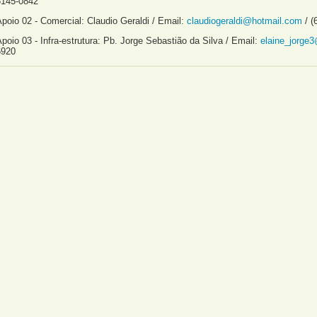
8145-0842
poio 02 - Comercial: Claudio Geraldi / Email:
claudiogeraldi@hotmail.com
/ (
poio 03 - Infra-estrutura: Pb. Jorge Sebastião da Silva / Email:
elaine_jorge
6920